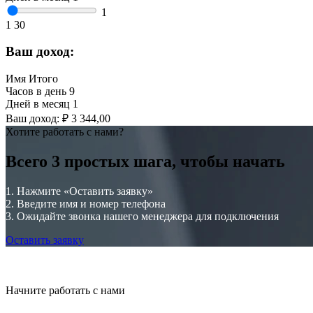
1
1
30
Ваш доход:
Имя
Итого
Часов в день
9
Дней в месяц
1
Ваш доход:
₽ 3 344,00
Хотите работать с нами?
Всего 3 простых шага, чтобы начать
1.
Нажмите «Оставить заявку»
2.
Введите имя и номер телефона
3.
Ожидайте звонка нашего менеджера для подключения
Оставить заявку
Начните работать с нами