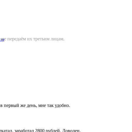
не передаём их третьим лицам.
сти
 первый же день, мне так удобно.
катал, заработал 2800 рублей. Доволен.