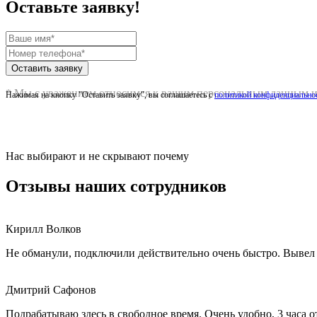
Оставьте заявку!
Оставить заявку
* Мы с уважением относимся к вашим персональным данным и 
Нажимая на кнопку "Оставить заявку", вы соглашаетесь с
политикой конфиденциально
Нас выбирают и не скрывают почему
Отзывы наших сотрудников
Кирилл Волков
Не обманули, подключили действительно очень быстро. Вывел в
Дмитрий Сафонов
Подрабатываю здесь в свободное время. Очень удобно, 3 часа от